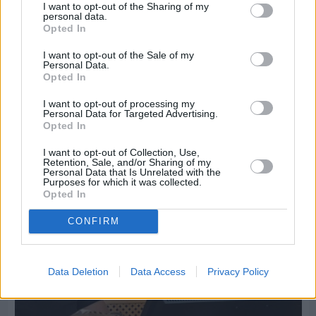
I want to opt-out of the Sharing of my
personal data.
Opted In
I want to opt-out of the Sale of my
Personal Data.
Opted In
Πριν 9 ημέρες
I want to opt-out of processing my
Εργασίες ασφαλτόστρωσης σε τρεις οδούς του
Personal Data for Targeted Advertising.
Βαρβασίου
Opted In
I want to opt-out of Collection, Use,
Retention, Sale, and/or Sharing of my
Personal Data that Is Unrelated with the
Purposes for which it was collected.
Opted In
CONFIRM
Data Deletion
Data Access
Privacy Policy