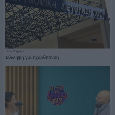
Πριν 14 ημέρες
Σύλληψη για ηχορύπανση