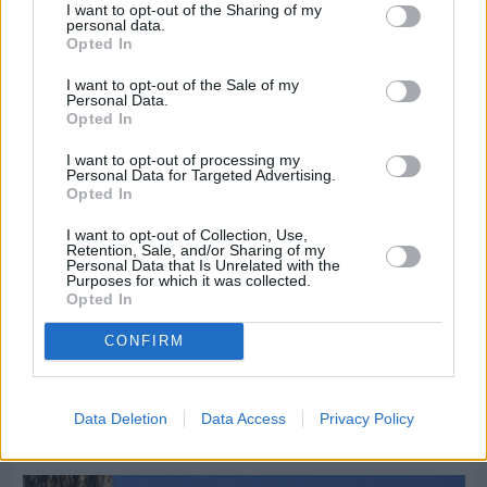
I want to opt-out of the Sharing of my
personal data.
Opted In
I want to opt-out of the Sale of my
Personal Data.
Opted In
I want to opt-out of processing my
Personal Data for Targeted Advertising.
Opted In
I want to opt-out of Collection, Use,
Retention, Sale, and/or Sharing of my
Personal Data that Is Unrelated with the
Purposes for which it was collected.
Opted In
Πριν 6 ημέρες
CONFIRM
Διακοπές ρεύματος: Συνασπισμό των
επιχειρήσεων προτείνει το Επιμελητήριο
Data Deletion
Data Access
Privacy Policy
Διαφήμιση