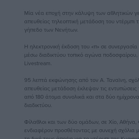
Μία νέα εποχή στην κάλυψη των αθλητικών γε
απευθείας τηλεοπτική μετάδοση του ντέρμπι 
γήπεδο των Νενήτων.
Η ηλεκτρονική έκδοση του «π» σε συνεργασία 
μέσω διαδικτύου τοπικό αγώνα ποδοσφαίρου, 
Livestream.
95 λεπτά εκφώνησης από τον Α. Ταναϊνη, σχόλ
απευθείας μετάδοση έκλεψαν τις εντυπώσεις
από 180 άτομα συνολικά και στα δύο ημίχρο
διαδικτύου.
Φίλαθλοι και των δύο ομάδων, σε Χίο, Αθήνα, 
ενδιαφέρον προσθέτοντας με συνεχή σχόλια 
τη δική τους άποψη για το ντέρμπι της Κυριακ