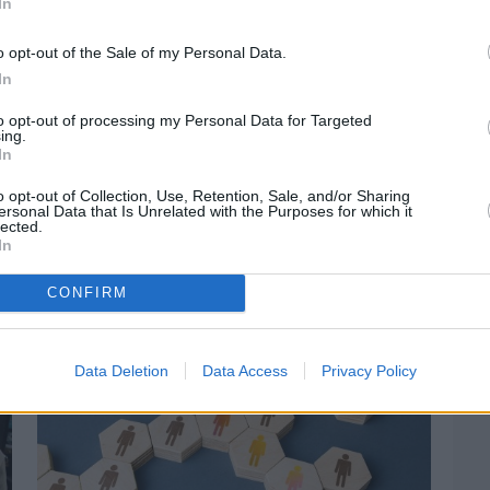
In
o opt-out of the Sale of my Personal Data.
In
to opt-out of processing my Personal Data for Targeted
ing.
In
o opt-out of Collection, Use, Retention, Sale, and/or Sharing
Πριν 3 ημέρες
ersonal Data that Is Unrelated with the Purposes for which it
Ελαιοκομικό Μητρώο: Ξεκινά η
lected.
προετοιμασία των ελαιοπαραγωγών στη
In
Χίο
CONFIRM
Data Deletion
Data Access
Privacy Policy