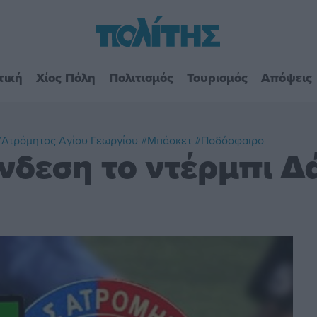
τική
Χίος Πόλη
Πολιτισμός
Τουρισμός
Απόψεις
#Ατρόμητος Αγίου Γεωργίου
#Μπάσκετ
#Ποδόσφαιρο
νδεση το ντέρμπι Δ