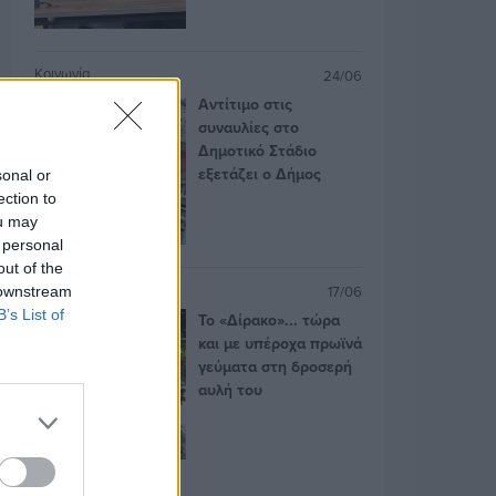
Κοινωνία
24/06
Αντίτιμο στις
συναυλίες στο
Δημοτικό Στάδιο
εξετάζει ο Δήμος
sonal or
ection to
ou may
 personal
out of the
Προτάσεις
17/06
 downstream
B’s List of
Το «Δίρακο»... τώρα
και με υπέροχα πρωϊνά
γεύματα στη δροσερή
αυλή του