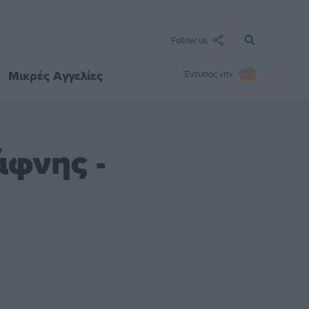
Follow us
Μικρές Αγγελίες
Έντυπος «π»
άφνης -