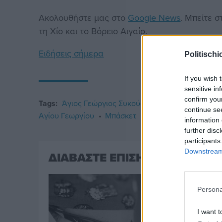
Ακολουθήστε μας στο
Google News
. Μπείτε 
τη Χίο και το Βόρειο Αιγαίο.
Ειδήσεις σήμερα
Politischi
If you wish 
sensitive in
confirm you
Tags:
Άγιος Γεώργιος Συκούσης
Δημοτικό Στάδιο
continue se
Αγίου Γεωργίου
Μπάσκετ
Ποδόσφαιρο
information 
further disc
participants
Downstream 
ΔΙΑΒΑΣΤΕ ΕΠΙΣΗΣ
Persona
I want t