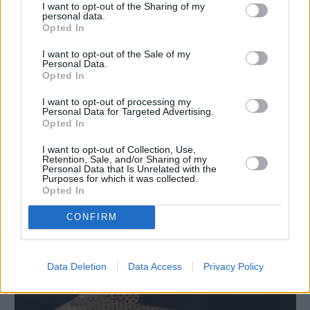
I want to opt-out of the Sharing of my
personal data.
Opted In
I want to opt-out of the Sale of my
Personal Data.
Opted In
Πριν 5 ημέρες
Εργασίες ασφαλτόστρωσης σε τρεις οδούς του
I want to opt-out of processing my
Βαρβασίου
Personal Data for Targeted Advertising.
Opted In
I want to opt-out of Collection, Use,
Retention, Sale, and/or Sharing of my
Personal Data that Is Unrelated with the
Purposes for which it was collected.
Opted In
CONFIRM
Data Deletion
Data Access
Privacy Policy