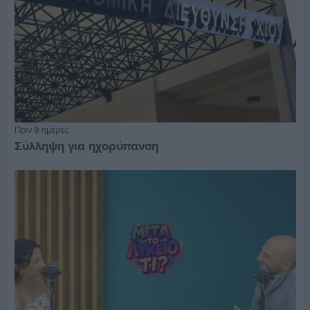
Πριν 9 ημέρες
Σύλληψη για ηχορύπανση