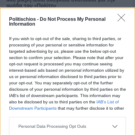
ομάδα του «Πολίτη»
Politischios -
Do Not Process My Personal
Information
If you wish to opt-out of the sale, sharing to third parties, or
processing of your personal or sensitive information for
targeted advertising by us, please use the below opt-out
section to confirm your selection. Please note that after your
opt-out request is processed you may continue seeing
interest-based ads based on personal information utilized by
us or personal information disclosed to third parties prior to
your opt-out. You may separately opt-out of the further
disclosure of your personal information by third parties on the
IAB’s list of downstream participants. This information may
also be disclosed by us to third parties on the
IAB’s List of
Downstream Participants
that may further disclose it to other
Πριν 7 ημέρες
third parties.
Τρίτος στη σφαιροβολία στη διεθνή συνάντηση
Ελλάδας–Κύπρου Κ18 ο Δημήτρης Τέλλιος
Personal Data Processing Opt Outs