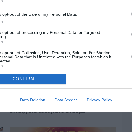
In
«κόκκινο»
o opt-out of the Sale of my Personal Data.
In
to opt-out of processing my Personal Data for Targeted
ing.
In
o opt-out of Collection, Use, Retention, Sale, and/or Sharing
ersonal Data that Is Unrelated with the Purposes for which it
lected.
In
CONFIRM
Πριν 4 ημέρες
Data Deletion
Data Access
Privacy Policy
Οδηγοί Δασικών Υπηρεσιών: Ζητούν
ένταξη στο ανθυγιεινό επίδομα