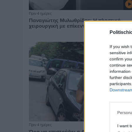
Πριν 4 ημέρες
Παναγιώτης Μυλωθρίδης: Η πλαστική
χειρουργική με επίκεντρο τον άνθρωπο
Politischi
If you wish 
sensitive in
confirm you
continue se
information 
further disc
participants
Downstream 
Persona
Πριν 4 ημέρες
I want t
Ώρα να επιστρέψει η Δημοτική Αστυνομία