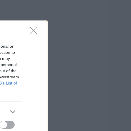
sonal or
ection to
ou may
 personal
out of the
 downstream
B’s List of