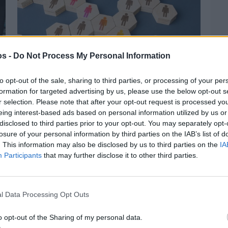
os -
Do Not Process My Personal Information
to opt-out of the sale, sharing to third parties, or processing of your per
formation for targeted advertising by us, please use the below opt-out s
r selection. Please note that after your opt-out request is processed y
eing interest-based ads based on personal information utilized by us or
Πριν 3 ημέρες
Αδειάζουν τα νησιά – Το δημογραφικό στο
disclosed to third parties prior to your opt-out. You may separately opt-
«κόκκινο»
losure of your personal information by third parties on the IAB’s list of
. This information may also be disclosed by us to third parties on the
IA
Participants
that may further disclose it to other third parties.
l Data Processing Opt Outs
o opt-out of the Sharing of my personal data.