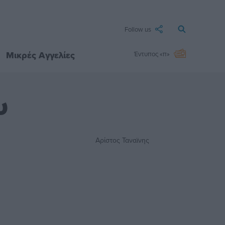
Follow us
Μικρές Αγγελίες
Έντυπος «π»
υ
Αρίστος Ταναϊνης