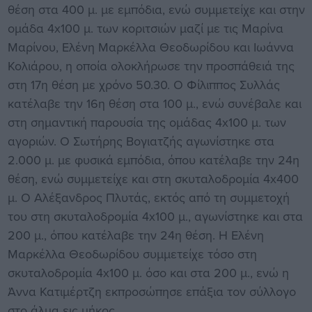
θέση στα 400 μ. με εμπόδια, ενώ συμμετείχε και στην
ομάδα 4x100 μ. των κοριτσιών μαζί με τις Μαρίνα
Μαρίνου, Ελένη Μαρκέλλα Θεοδωρίδου και Ιωάννα
Κολιάρου, η οποία ολοκλήρωσε την προσπάθειά της
στη 17η θέση με χρόνο 50.30. Ο Φίλιππος Συλλάς
κατέλαβε την 16η θέση στα 100 μ., ενώ συνέβαλε και
στη σημαντική παρουσία της ομάδας 4x100 μ. των
αγοριών. Ο Σωτήρης Βογιατζής αγωνίστηκε στα
2.000 μ. με φυσικά εμπόδια, όπου κατέλαβε την 24η
θέση, ενώ συμμετείχε και στη σκυταλοδρομία 4x400
μ. Ο Αλέξανδρος Πλυτάς, εκτός από τη συμμετοχή
του στη σκυταλοδρομία 4x100 μ., αγωνίστηκε και στα
200 μ., όπου κατέλαβε την 24η θέση. Η Ελένη
Μαρκέλλα Θεοδωρίδου συμμετείχε τόσο στη
σκυταλοδρομία 4x100 μ. όσο και στα 200 μ., ενώ η
Άννα Κατιμέρτζη εκπροσώπησε επάξια τον σύλλογο
στο άλμα εις μήκος.