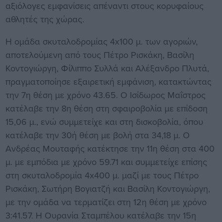
αξιόλογες εμφανίσεις απέναντι στους κορυφαίους
αθλητές της χώρας.
Η ομάδα σκυταλοδρομίας 4x100 μ. των αγοριών,
αποτελούμενη από τους Πέτρο Ρισκάκη, Βασίλη
Κοντογιώργη, Φίλιππο Συλλά και Αλέξανδρο Πλυτά,
πραγματοποίησε εξαιρετική εμφάνιση, κατακτώντας
την 7η θέση με χρόνο 43.65. Ο Ισίδωρος Μαΐστρος
κατέλαβε την 8η θέση στη σφαιροβολία με επίδοση
15,06 μ., ενώ συμμετείχε και στη δισκοβολία, όπου
κατέλαβε την 30ή θέση με βολή στα 34,18 μ. Ο
Ανδρέας Μουταφής κατέκτησε την 11η θέση στα 400
μ. με εμπόδια με χρόνο 59.71 και συμμετείχε επίσης
στη σκυταλοδρομία 4x400 μ. μαζί με τους Πέτρο
Ρισκάκη, Σωτήρη Βογιατζή και Βασίλη Κοντογιώργη,
με την ομάδα να τερματίζει στη 12η θέση με χρόνο
3:41.57. Η Ουρανία Σταμπέλου κατέλαβε την 15η