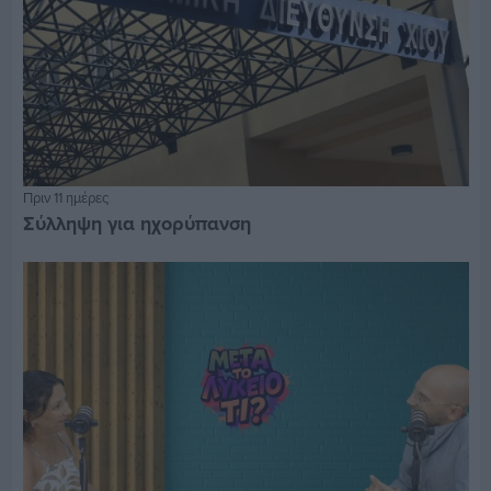
Πριν 11 ημέρες
Σύλληψη για ηχορύπανση