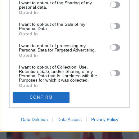
I want to opt-out of the Sharing of my
personal data.
Opted In
I want to opt-out of the Sale of my
Personal Data.
Opted In
I want to opt-out of processing my
Personal Data for Targeted Advertising.
Πριν 6 ημέρες
Opted In
Τρίτος στη σφαιροβολία στη διεθνή συνάντηση
Ελλάδας–Κύπρου Κ18 ο Δημήτρης Τέλλιος
I want to opt-out of Collection, Use,
Retention, Sale, and/or Sharing of my
Personal Data that Is Unrelated with the
Purposes for which it was collected.
Opted In
CONFIRM
Data Deletion
Data Access
Privacy Policy